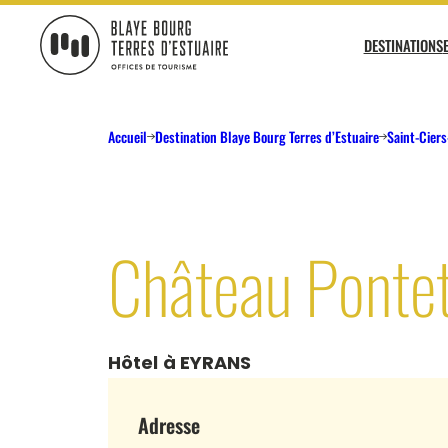
DESTINATIONS
BLAYE BOURG TERRES D&#039;ESTUAIRE
Agenda
Pratique
Accueil
Destination Blaye Bourg Terres d’Estuaire
Saint-Ciers
AGENDA DES VISITES PATRIMOINE
COMMENT VENIR ? COMMENT SE DÉPLACER
L’Est
AGENDA DES CROISIÈRES
?
AGENDA DES SORTIES NATURE
BROCHURES
Château Pontet
AGENDA DU VIGNOBLE
NOS OFFICES DE TOURISME
MÉTÉO
Voir tout
Incontournables
Patrimoine
Les tops
L
Hôtel
à EYRANS
Adresse