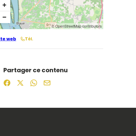
© OpenStreetMap contributors
ite web
Tél.
Partager ce contenu
Partager sur Facebook (nouvelle fenêtre)
Partager sur X / Twitter (nouvelle fenêtre)
Partager sur WhatsApp
Partager par mail