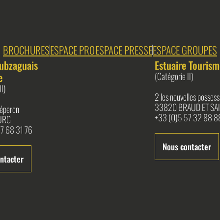
BROCHURES
ESPACE PRO
ESPACE PRESSE
ESPACE GROUPES
ubzaguais
Estuaire Tourism
e
(Catégorie II)
II)
2 les nouvelles possess
33820 BRAUD ET SAI
l'éperon
+33 (0)5 57 32 88 8
URG
7 68 31 76
Nous contacter
ntacter