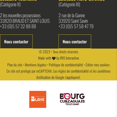
(Catégorie II)
(Catégorie III)
2 les nouvelles possessions
2 rue de la Ganne
33820 BRAUD ET SAINT LOUIS
33920 Saint Savin
+33 (0)5 57 32 88 88
+33 (0)5 57 58 47 79
Nous contacter
Nous contacter
© 2023 • Tous droits réservés
Made with
by
IRIS Interactive
Plan du site
•
Mentions légales
•
Politique de confidentialité
•
Éditer mes cookies
Ce site est protégé par reCAPTCHA. Les
règles de confidentialité
et les
conditions
d'utilisation
de Google s'appliquent.