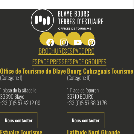
Suivez-nous sur Facebook
Suivez-nous sur Instagram
Suivez-nous sur Youtube
Suivez-nous sur Pin
Blaye Bourg Terres d&#039;Estuaire
BROCHURES
ESPACE PRO
ESPACE PRESSE
ESPACE GROUPES
Office de Tourisme de Blaye
Bourg Cubzaguais Tourisme
(Catégorie I)
(Catégorie II)
1 place de la citadelle
1 Place de l'éperon
33390 Blaye
33710 BOURG
+33 (0)5 57 42 12 09
+33 (0)5 57 68 31 76
Nous contacter
Nous contacter
Estuaire Tourisme
Latitude Nord Gironde