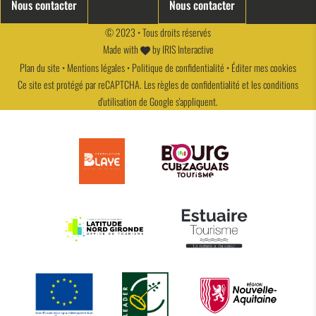
Nous contacter
Nous contacter
© 2023 • Tous droits réservés
Made with
by
IRIS Interactive
Plan du site
•
Mentions légales
•
Politique de confidentialité
•
Éditer mes cookies
Ce site est protégé par reCAPTCHA. Les
règles de confidentialité
et les
conditions
d'utilisation
de Google s'appliquent.