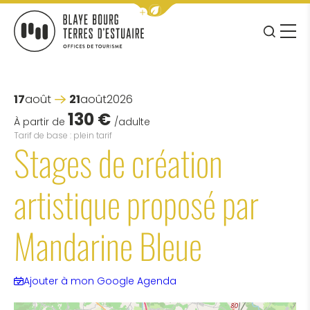
Afficher la barre de navigation 
JE RE
MENU
BLAYE BOURG TERRES D&#039;ESTUAIRE
17
août
21
août
2026
130 €
À partir de
/adulte
Tarif de base : plein tarif
Stages de création
artistique proposé par
Mandarine Bleue
Ajouter à mon Google Agenda