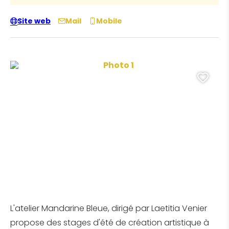
Site web
Mail
Mobile
Photo 1, ©Rhondak
Ajo
L'atelier Mandarine Bleue, dirigé par Laetitia Venier
propose des stages d'été de création artistique à