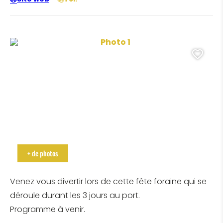
f Cubzac les Ponts
Photo 1, © Mathilde Clavier
Ajo
Photo 2, ©Cdf Cubzac les Ponts
+ de photos
Venez vous divertir lors de cette fête foraine qui se
déroule durant les 3 jours au port.
Programme à venir.