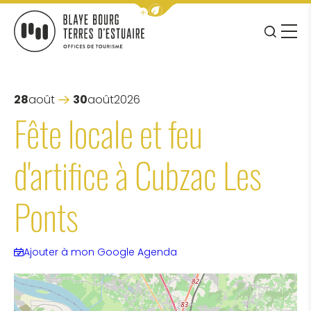
Afficher la barre de navigation 
JE RE
MENU
BLAYE BOURG TERRES D&#039;ESTUAIRE
28
août
30
août
2026
Fête locale et feu
d'artifice à Cubzac Les
Ponts
Ajouter à mon Google Agenda