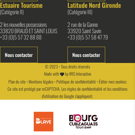
Estuaire Tourisme
Latitude Nord Gironde
(Catégorie II)
(Catégorie III)
2 les nouvelles possessions
2 rue de la Ganne
33820 BRAUD ET SAINT LOUIS
33920 Saint Savin
+33 (0)5 57 32 88 88
+33 (0)5 57 58 47 79
Nous contacter
Nous contacter
© 2023 • Tous droits réservés
Made with
by
IRIS Interactive
Plan du site
•
Mentions légales
•
Politique de confidentialité
•
Éditer mes cookies
Ce site est protégé par reCAPTCHA. Les
règles de confidentialité
et les
conditions
d'utilisation
de Google s'appliquent.