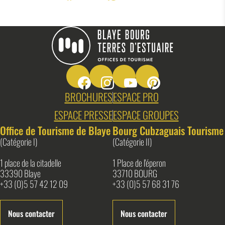
Partager sur Facebook (nouvelle fenêtr
Partager sur X / Twitter (nouvelle f
Partager sur WhatsApp
Partager par mail
Suivez-nous sur Facebook
Suivez-nous sur Instagram
Suivez-nous sur Youtube
Suivez-nous sur Pin
Blaye Bourg Terres d&#039;Estuaire
BROCHURES
ESPACE PRO
ESPACE PRESSE
ESPACE GROUPES
Office de Tourisme de Blaye
Bourg Cubzaguais Tourisme
(Catégorie I)
(Catégorie II)
1 place de la citadelle
1 Place de l'éperon
33390 Blaye
33710 BOURG
+33 (0)5 57 42 12 09
+33 (0)5 57 68 31 76
Nous contacter
Nous contacter