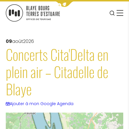
Afficher la barre de navigation 
JE RE
MENU
BLAYE BOURG TERRES D&#039;ESTUAIRE
09
août
2026
Concerts Cita'Delta en
plein air – Citadelle de
Blaye
Ajouter à mon Google Agenda