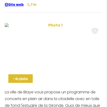
Site web
Tél.
rre_Planchenault
rre_Planchenault
Photo 1, © Pierre_Planchenau
Ajo
Photo 2, © Pierre_Planchenault
Photo 3, © Pierre_Planchenault
+ de photos
La ville de Blaye vous propose un programme de
concerts en plein air dans la citadelle avec en toile
de fond l'estuaire de la Gironde. Quoi de mieux que