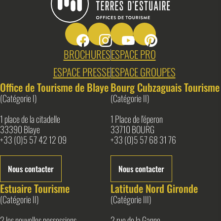
Suivez-nous sur Facebook
Suivez-nous sur Instagram
Suivez-nous sur Youtube
Suivez-nous sur Pin
Blaye Bourg Terres d&#039;Estuaire
BROCHURES
ESPACE PRO
ESPACE PRESSE
ESPACE GROUPES
Office de Tourisme de Blaye
Bourg Cubzaguais Tourisme
(Catégorie I)
(Catégorie II)
1 place de la citadelle
1 Place de l'éperon
33390 Blaye
33710 BOURG
+33 (0)5 57 42 12 09
+33 (0)5 57 68 31 76
Nous contacter
Nous contacter
Estuaire Tourisme
Latitude Nord Gironde
(Catégorie II)
(Catégorie III)
2 les nouvelles possessions
2 rue de la Ganne