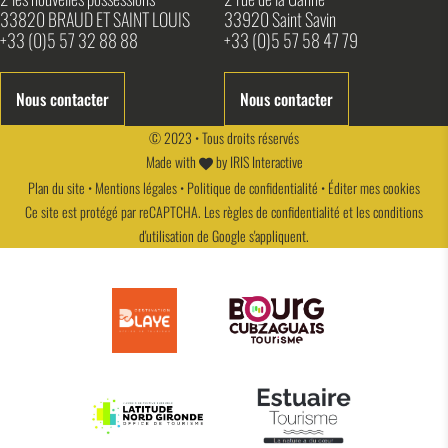
33820 BRAUD ET SAINT LOUIS
33920 Saint Savin
+33 (0)5 57 32 88 88
+33 (0)5 57 58 47 79
Nous contacter
Nous contacter
© 2023 • Tous droits réservés
Made with
by
IRIS Interactive
Plan du site
•
Mentions légales
•
Politique de confidentialité
•
Éditer mes cookies
Ce site est protégé par reCAPTCHA. Les
règles de confidentialité
et les
conditions
d'utilisation
de Google s'appliquent.