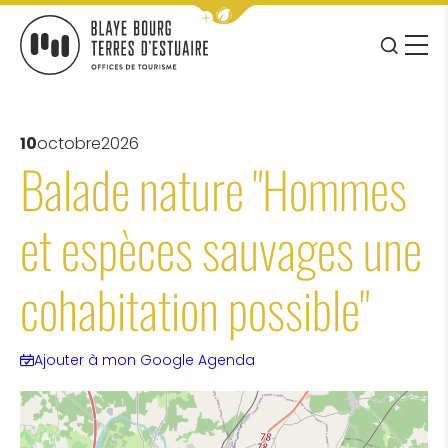
Afficher la barre de navigation 
JE RE
MENU
BLAYE BOURG TERRES D&#039;ESTUAIRE
10
octobre
2026
Balade nature "Hommes
et espèces sauvages une
cohabitation possible"
Ajouter à mon Google Agenda