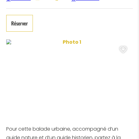
Réserver
Photo 1, ©Pexels de Pixabay
Ajo
Pour cette balade urbaine, accompagné d’un
guide nature et d’un guide historien, partez à la