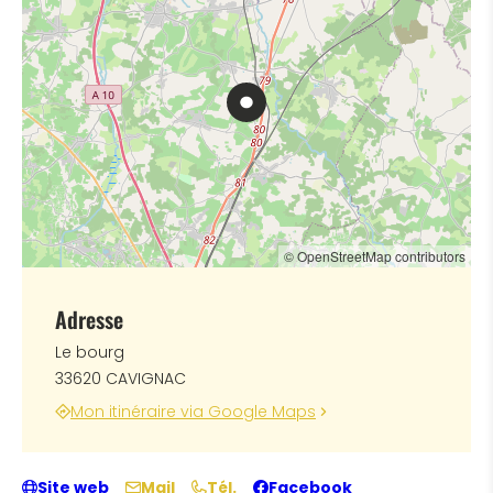
© OpenStreetMap contributors
Adresse
Le bourg
33620 CAVIGNAC
Mon itinéraire via Google Maps
Site web
Mail
Tél.
Facebook