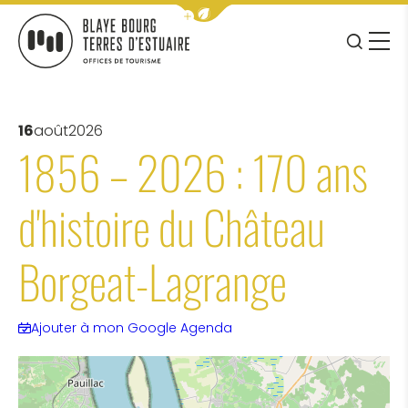
Afficher la barre de navigation 
JE RE
MENU
BLAYE BOURG TERRES D&#039;ESTUAIRE
16
août
2026
1856 – 2026 : 170 ans
d'histoire du Château
Borgeat-Lagrange
Ajouter à mon Google Agenda