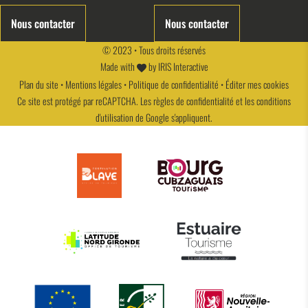
Nous contacter
Nous contacter
© 2023 • Tous droits réservés
Made with
by
IRIS Interactive
Plan du site
•
Mentions légales
•
Politique de confidentialité
•
Éditer mes cookies
Ce site est protégé par reCAPTCHA. Les
règles de confidentialité
et les
conditions
d'utilisation
de Google s'appliquent.