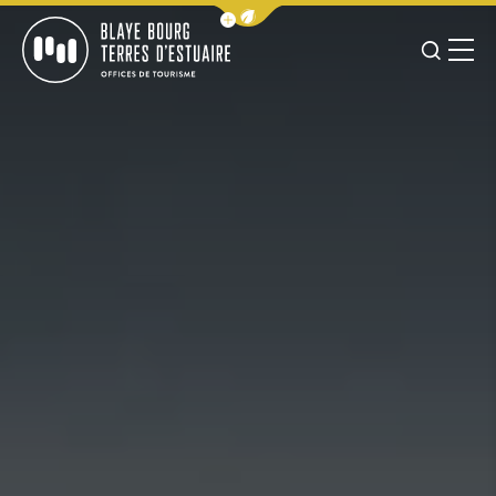
Afficher la barre de navigation 
JE RE
MENU
BLAYE BOURG TERRES D&#039;ESTUAIRE