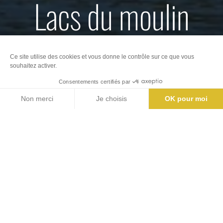
Lacs du moulin
blanc
Nos offices de Tourisme
Billetterie
Au cœur de la forêt, à 40 minutes de Bordeaux et
à 15 minutes de Blaye, le Domaine de Loisirs des
Lacs du Moulin Blanc vous offre un cadre naturel
plaisant à l’ombre des pins.
C’est un lieu idéal pour les dimanches en famille.
Après le pique-nique sous les arbres, les enfants
peuvent jouer sur l’aire de jeux et les plus grands
jouer à la pétanque ou au molki. Un petit plouf dans