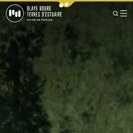
Afficher la barre de navigation 
JE RE
MENU
BLAYE BOURG TERRES D&#039;ESTUAIRE