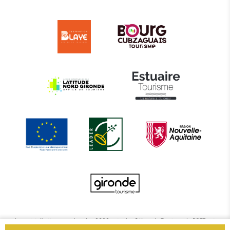
Le projet d’actions coordonnées 2022 entre les Offices de Tourisme de BBTE est