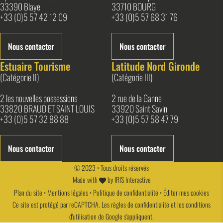
33390 Blaye
33710 BOURG
+33 (0)5 57 42 12 09
+33 (0)5 57 68 31 76
Nous contacter
Nous contacter
Estuaire Tourisme
Latitude Nord Gironde
(Catégorie II)
(Catégorie III)
2 les nouvelles possessions
2 rue de la Ganne
33820 BRAUD ET SAINT LOUIS
33920 Saint Savin
+33 (0)5 57 32 88 88
+33 (0)5 57 58 47 79
Nous contacter
Nous contacter
© 2023 • Tous droits réservés
Made with
by
IRIS Interactive
Plan du site
•
Mentions légales
•
Politique de confidentialité
•
Éditer mes cookies
Ce site est protégé par reCAPTCHA. Les
règles de confidentialité
et les
conditions
d'utilisation
de Google s'appliquent.