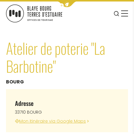
Afficher la barre de navigation 
JE RE
MENU
BLAYE BOURG TERRES D&#039;ESTUAIRE
Atelier de poterie "La
Barbotine"
BOURG
Adresse
33710 BOURG
Mon itinéraire via Google Maps