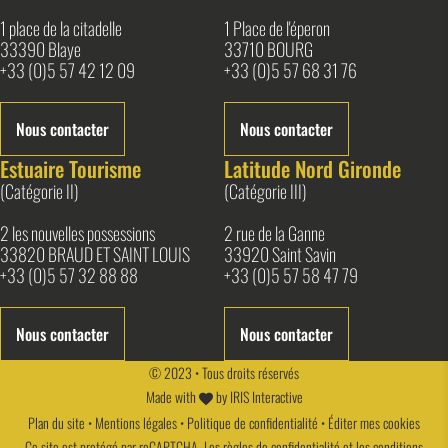
1 place de la citadelle
1 Place de l'éperon
33390 Blaye
33710 BOURG
+33 (0)5 57 42 12 09
+33 (0)5 57 68 31 76
Nous contacter
Nous contacter
Estuaire Tourisme
Latitude Nord Gironde
(Catégorie II)
(Catégorie III)
2 les nouvelles possessions
2 rue de la Ganne
33820 BRAUD ET SAINT LOUIS
33920 Saint Savin
+33 (0)5 57 32 88 88
+33 (0)5 57 58 47 79
Nous contacter
Nous contacter
© 2023 • Tous droits réservés
Made with
by
IRIS Interactive
Plan du site
•
Mentions légales
•
Politique de confidentialité
•
Éditer mes cookies
Ce site est protégé par reCAPTCHA. Les
règles de confidentialité
et les
conditions