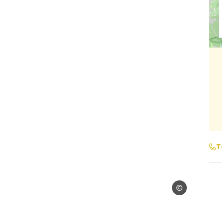
T
©Bourg Cubzag
zaguais Tourisme