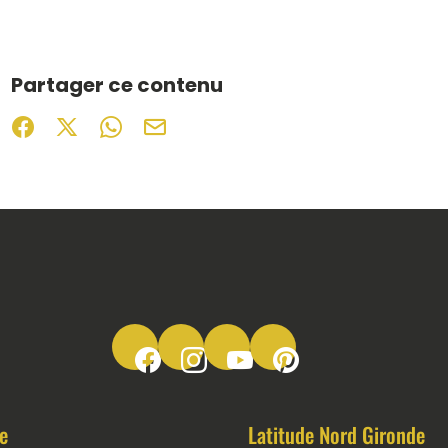
Partager ce contenu
Partager sur Facebook (nouvelle fenêtre)
Partager sur X / Twitter (nouvelle fenêtre)
Partager sur WhatsApp
Partager par mail
Suivez-nous sur Facebook
Suivez-nous sur Instagram
Suivez-nous sur Youtube
Suivez-nous sur Pinter
e
Latitude Nord Gironde