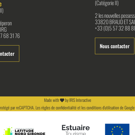
e
(Catégorie II)
II)
2 les nouvelles possess
33820 BRAUD ET SAI
l'éperon
+33 (0)5 57 32 88 8
URG
7 68 31 76
Nous contacter
ntacter
Made with
by
IRIS Interactive
 protégé par reCAPTCHA. Les
règles de confidentialité
et les
conditions d'utilisation
de Google 