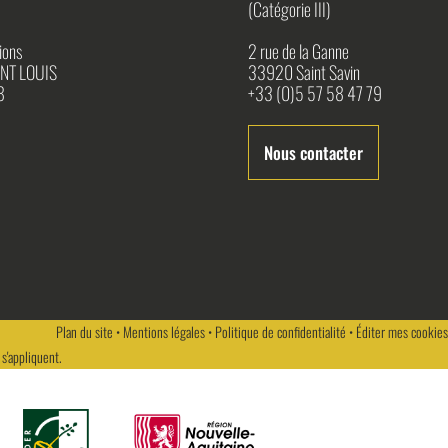
(Catégorie III)
ions
2 rue de la Ganne
NT LOUIS
33920 Saint Savin
8
+33 (0)5 57 58 47 79
Nous contacter
Plan du site
•
Mentions légales
•
Politique de confidentialité
•
Éditer mes cookies
s'appliquent.