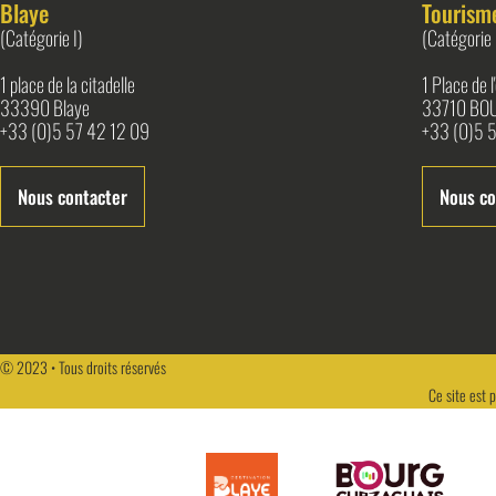
Blaye
Tourism
(Catégorie I)
(Catégorie 
1 place de la citadelle
1 Place de 
33390 Blaye
33710 BO
+33 (0)5 57 42 12 09
+33 (0)5 5
Nous contacter
Nous co
© 2023 • Tous droits réservés
Ce site est