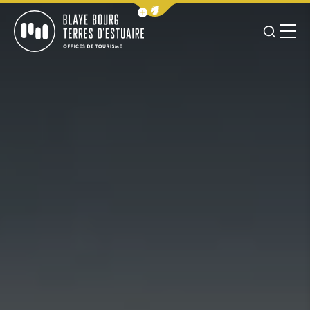
Afficher la barre de navigation 
JE RE
MENU
BLAYE BOURG TERRES D&#039;ESTUAIRE