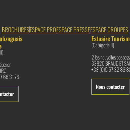
BROCHURES
ESPACE PRO
ESPACE PRESSE
ESPACE GROUPES
ubzaguais
Estuaire Tourism
e
(Catégorie II)
II)
2 les nouvelles possess
33820 BRAUD ET SAI
l'éperon
+33 (0)5 57 32 88 8
URG
7 68 31 76
Nous contacter
ntacter