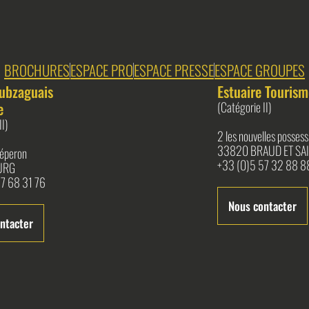
BROCHURES
ESPACE PRO
ESPACE PRESSE
ESPACE GROUPES
ubzaguais
Estuaire Tourism
e
(Catégorie II)
II)
2 les nouvelles possess
33820 BRAUD ET SAI
l'éperon
+33 (0)5 57 32 88 8
URG
7 68 31 76
Nous contacter
ntacter