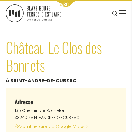
Afficher la barre de navigation 
JE RE
MENU
BLAYE BOURG TERRES D&#039;ESTUAIRE
Château Le Clos des
Bonnets
à SAINT-ANDRE-DE-CUBZAC
Adresse
135 Chemin de Romefort
33240 SAINT-ANDRE-DE-CUBZAC
Mon itinéraire via Google Maps