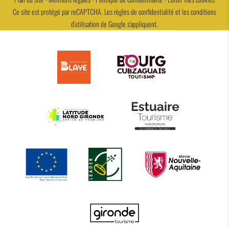
Ce site est protégé par reCAPTCHA. Les
règles de confidentialité
et les
conditions
d'utilisation
de Google s'appliquent.