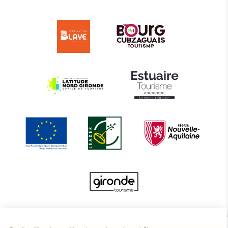
Le projet d’actions coordonnées 2022 entre les Offices de Tourisme de BBTE est