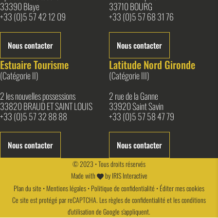
33390 Blaye
33710 BOURG
+33 (0)5 57 42 12 09
+33 (0)5 57 68 31 76
Nous contacter
Nous contacter
Estuaire Tourisme
Latitude Nord Gironde
(Catégorie II)
(Catégorie III)
2 les nouvelles possessions
2 rue de la Ganne
33820 BRAUD ET SAINT LOUIS
33920 Saint Savin
+33 (0)5 57 32 88 88
+33 (0)5 57 58 47 79
Nous contacter
Nous contacter
© 2023 • Tous droits réservés
Made with
by
IRIS Interactive
Plan du site
•
Mentions légales
•
Politique de confidentialité
•
Éditer mes cookies
Ce site est protégé par reCAPTCHA. Les
règles de confidentialité
et les
conditions
d'utilisation
de Google s'appliquent.