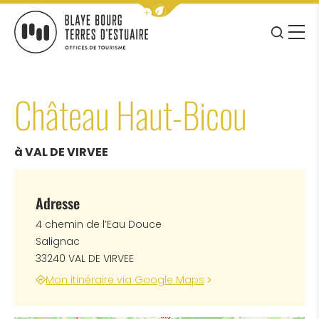
Afficher la barre de navigation 
JE RE
MENU
BLAYE BOURG TERRES D&#039;ESTUAIRE
Château Haut-Bicou
à VAL DE VIRVEE
Adresse
4 chemin de l’Eau Douce
Salignac
33240 VAL DE VIRVEE
Mon itinéraire via Google Maps