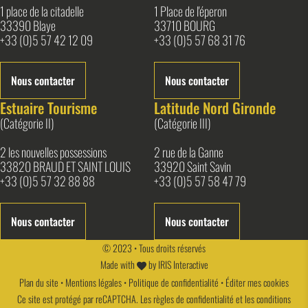
1 place de la citadelle
1 Place de l'éperon
33390 Blaye
33710 BOURG
+33 (0)5 57 42 12 09
+33 (0)5 57 68 31 76
Nous contacter
Nous contacter
Estuaire Tourisme
Latitude Nord Gironde
(Catégorie II)
(Catégorie III)
2 les nouvelles possessions
2 rue de la Ganne
33820 BRAUD ET SAINT LOUIS
33920 Saint Savin
+33 (0)5 57 32 88 88
+33 (0)5 57 58 47 79
Nous contacter
Nous contacter
© 2023 • Tous droits réservés
Made with
by
IRIS Interactive
Plan du site
•
Mentions légales
•
Politique de confidentialité
•
Éditer mes cookies
Ce site est protégé par reCAPTCHA. Les
règles de confidentialité
et les
conditions