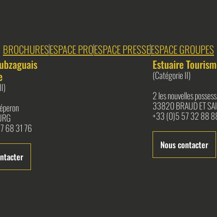
BROCHURES
ESPACE PRO
ESPACE PRESSE
ESPACE GROUPES
ubzaguais
Estuaire Tourism
e
(Catégorie II)
II)
2 les nouvelles possess
33820 BRAUD ET SAI
l'éperon
+33 (0)5 57 32 88 8
URG
7 68 31 76
Nous contacter
ntacter