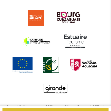
Le projet d’actions coordonnées 2022 entre les Offices de Tourisme de BBTE est