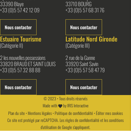
33390 Blaye
33710 BOURG
+33 (0)5 57 42 12 09
+33 (0)5 57 68 31 76
Nous contacter
Nous contacter
Estuaire Tourisme
Latitude Nord Gironde
(Catégorie II)
(Catégorie III)
2 les nouvelles possessions
2 rue de la Ganne
33820 BRAUD ET SAINT LOUIS
33920 Saint Savin
+33 (0)5 57 32 88 88
+33 (0)5 57 58 47 79
Nous contacter
Nous contacter
© 2023 • Tous droits réservés
Made with
by
IRIS Interactive
Plan du site
•
Mentions légales
•
Politique de confidentialité
•
Éditer mes cookies
Ce site est protégé par reCAPTCHA. Les
règles de confidentialité
et les
conditions
d'utilisation
de Google s'appliquent.