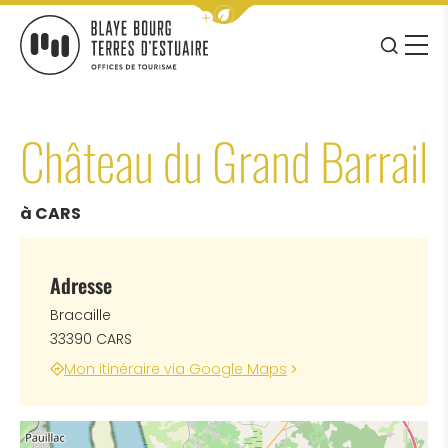
Afficher la barre de navigation 
JE RE
MENU
BLAYE BOURG TERRES D&#039;ESTUAIRE
Château du Grand Barrail
à CARS
Adresse
Bracaille
33390 CARS
Mon itinéraire via Google Maps