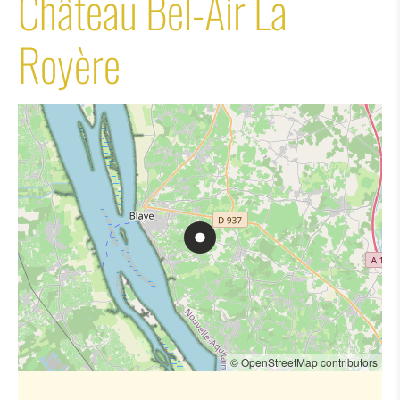
Château Bel-Air La
Royère
© OpenStreetMap contributors