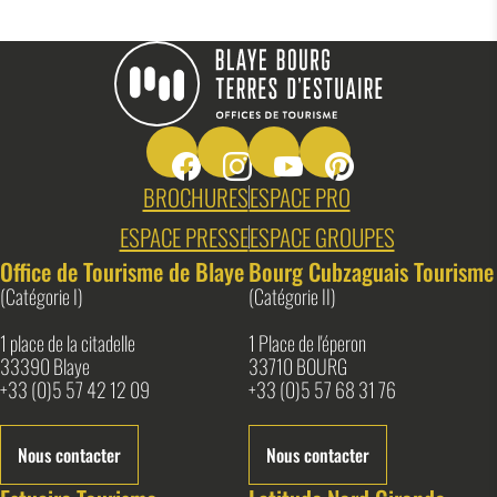
Suivez-nous sur Facebook
Suivez-nous sur Instagram
Suivez-nous sur Youtube
Suivez-nous sur Pin
Blaye Bourg Terres d&#039;Estuaire
BROCHURES
ESPACE PRO
ESPACE PRESSE
ESPACE GROUPES
Office de Tourisme de Blaye
Bourg Cubzaguais Tourisme
(Catégorie I)
(Catégorie II)
1 place de la citadelle
1 Place de l'éperon
33390 Blaye
33710 BOURG
+33 (0)5 57 42 12 09
+33 (0)5 57 68 31 76
Nous contacter
Nous contacter