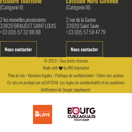
Estuaire Tourisme
Latitude Nord Gironde
(Catégorie II)
(Catégorie III)
2 les nouvelles possessions
2 rue de la Ganne
33820 BRAUD ET SAINT LOUIS
33920 Saint Savin
+33 (0)5 57 32 88 88
+33 (0)5 57 58 47 79
Nous contacter
Nous contacter
© 2023 • Tous droits réservés
Made with
by
IRIS Interactive
Plan du site
•
Mentions légales
•
Politique de confidentialité
•
Éditer mes cookies
Ce site est protégé par reCAPTCHA. Les
règles de confidentialité
et les
conditions
d'utilisation
de Google s'appliquent.