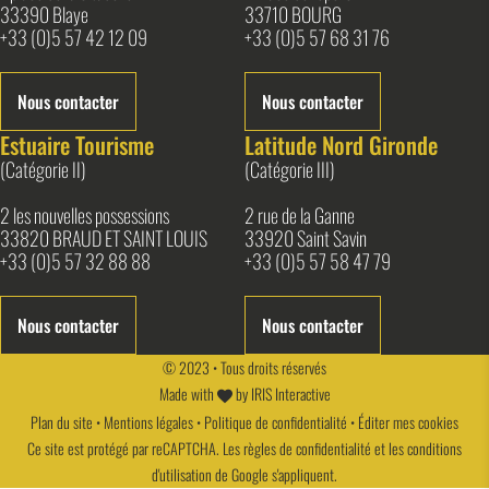
33390 Blaye
33710 BOURG
+33 (0)5 57 42 12 09
+33 (0)5 57 68 31 76
Nous contacter
Nous contacter
Estuaire Tourisme
Latitude Nord Gironde
(Catégorie II)
(Catégorie III)
2 les nouvelles possessions
2 rue de la Ganne
33820 BRAUD ET SAINT LOUIS
33920 Saint Savin
+33 (0)5 57 32 88 88
+33 (0)5 57 58 47 79
Nous contacter
Nous contacter
© 2023 • Tous droits réservés
Made with
by
IRIS Interactive
Plan du site
•
Mentions légales
•
Politique de confidentialité
•
Éditer mes cookies
Ce site est protégé par reCAPTCHA. Les
règles de confidentialité
et les
conditions
d'utilisation
de Google s'appliquent.