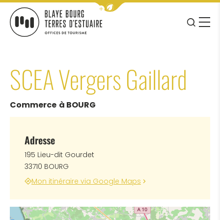
Afficher la barre de navigation 
JE RE
MENU
BLAYE BOURG TERRES D&#039;ESTUAIRE
SCEA Vergers Gaillard
Commerce
à BOURG
Adresse
195 Lieu-dit Gourdet
33710 BOURG
Mon itinéraire via Google Maps