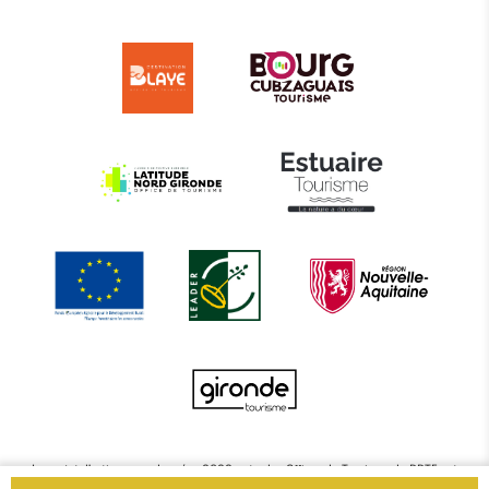
Le projet d’actions coordonnées 2022 entre les Offices de Tourisme de BBTE est