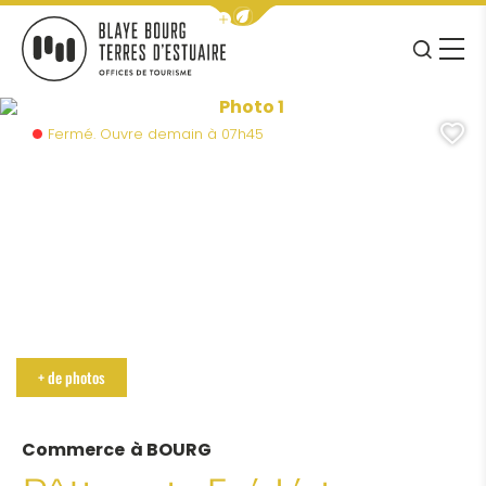
Afficher la barre de navigation 
JE RE
MENU
 Cubzaguais Tourisme
BLAYE BOURG TERRES D&#039;ESTUAIRE
Photo 1, ©Bourg Cubzaguais 
A
Fermé. Ouvre demain à 07h45
Photo 6, ©Bourg Cubzaguais Tourisme
+ de photos
Commerce
à BOURG