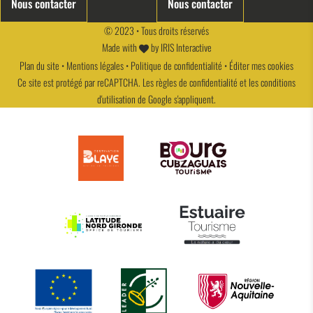
Nous contacter
Nous contacter
© 2023 • Tous droits réservés
Made with
by
IRIS Interactive
Plan du site
•
Mentions légales
•
Politique de confidentialité
•
Éditer mes cookies
Ce site est protégé par reCAPTCHA. Les
règles de confidentialité
et les
conditions
d'utilisation
de Google s'appliquent.