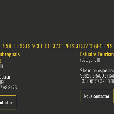
BROCHURES
ESPACE PRO
ESPACE PRESSE
ESPACE GROUPES
ubzaguais
Estuaire Tourism
e
(Catégorie II)
II)
2 les nouvelles possess
33820 BRAUD ET SAI
l'éperon
+33 (0)5 57 32 88 8
URG
7 68 31 76
Nous contacter
ntacter