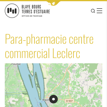
Afficher la barre de navigation 
JE RE
MENU
BLAYE BOURG TERRES D&#039;ESTUAIRE
Para-pharmacie centre
commercial Leclerc