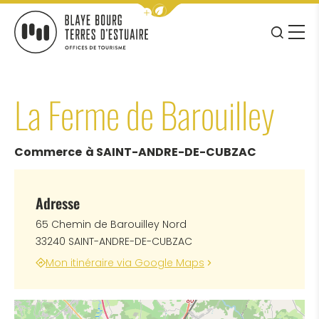
Afficher la barre de navigation 
JE RE
MENU
BLAYE BOURG TERRES D&#039;ESTUAIRE
La Ferme de Barouilley
Commerce
à SAINT-ANDRE-DE-CUBZAC
Adresse
65 Chemin de Barouilley Nord
33240 SAINT-ANDRE-DE-CUBZAC
Mon itinéraire via Google Maps