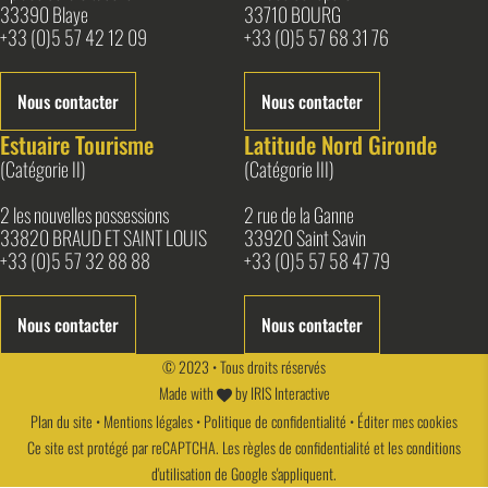
33390 Blaye
33710 BOURG
+33 (0)5 57 42 12 09
+33 (0)5 57 68 31 76
Nous contacter
Nous contacter
Estuaire Tourisme
Latitude Nord Gironde
(Catégorie II)
(Catégorie III)
2 les nouvelles possessions
2 rue de la Ganne
33820 BRAUD ET SAINT LOUIS
33920 Saint Savin
+33 (0)5 57 32 88 88
+33 (0)5 57 58 47 79
Nous contacter
Nous contacter
© 2023 • Tous droits réservés
Made with
by
IRIS Interactive
Plan du site
•
Mentions légales
•
Politique de confidentialité
•
Éditer mes cookies
Ce site est protégé par reCAPTCHA. Les
règles de confidentialité
et les
conditions
d'utilisation
de Google s'appliquent.