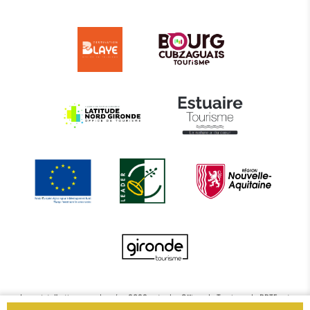
Le projet d’actions coordonnées 2022 entre les Offices de Tourisme de BBTE est