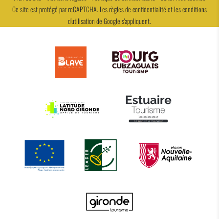
Ce site est protégé par reCAPTCHA. Les
règles de confidentialité
et les
conditions
d'utilisation
de Google s'appliquent.