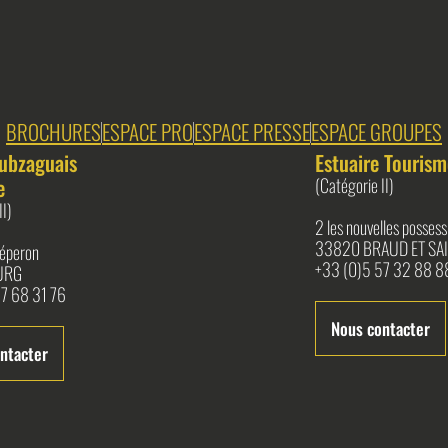
BROCHURES
ESPACE PRO
ESPACE PRESSE
ESPACE GROUPES
ubzaguais
Estuaire Tourism
e
(Catégorie II)
II)
2 les nouvelles possess
33820 BRAUD ET SAI
l'éperon
+33 (0)5 57 32 88 8
URG
7 68 31 76
Nous contacter
ntacter