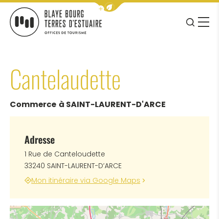
Afficher la barre de navigation 
JE RE
MENU
BLAYE BOURG TERRES D&#039;ESTUAIRE
Cantelaudette
Commerce
à SAINT-LAURENT-D'ARCE
Adresse
1 Rue de Canteloudette
33240 SAINT-LAURENT-D’ARCE
Mon itinéraire via Google Maps