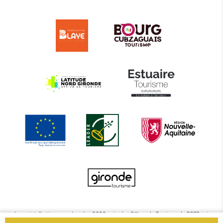
Le projet d’actions coordonnées 2022 entre les Offices de Tourisme de BBTE est