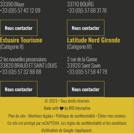
33390 Blaye
33710 BOURG
+33 (0)5 57 42 12 09
+33 (0)5 57 68 31 76
Nous contacter
Nous contacter
Estuaire Tourisme
Latitude Nord Gironde
(Catégorie II)
(Catégorie III)
2 les nouvelles possessions
2 rue de la Ganne
33820 BRAUD ET SAINT LOUIS
33920 Saint Savin
+33 (0)5 57 32 88 88
+33 (0)5 57 58 47 79
Nous contacter
Nous contacter
© 2023 • Tous droits réservés
Made with
by
IRIS Interactive
Plan du site
•
Mentions légales
•
Politique de confidentialité
•
Éditer mes cookies
Ce site est protégé par reCAPTCHA. Les
règles de confidentialité
et les
conditions
d'utilisation
de Google s'appliquent.