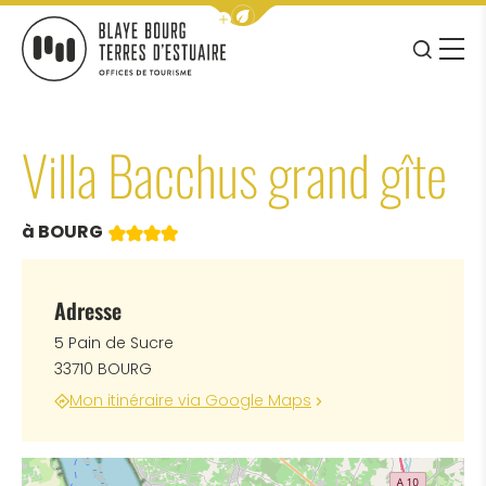
Afficher la barre de navigation 
JE RE
MENU
BLAYE BOURG TERRES D&#039;ESTUAIRE
Villa Bacchus grand gîte
4 étoiles
à BOURG
Adresse
5 Pain de Sucre
33710 BOURG
Mon itinéraire via Google Maps