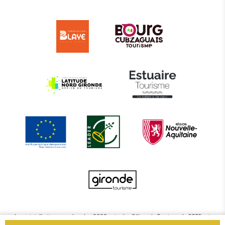
Le projet d’actions coordonnées 2022 entre les Offices de Tourisme de BBTE est