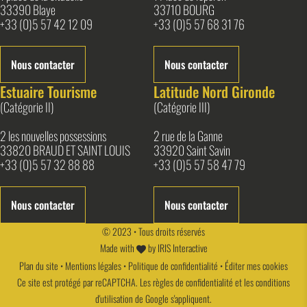
33390 Blaye
33710 BOURG
+33 (0)5 57 42 12 09
+33 (0)5 57 68 31 76
Nous contacter
Nous contacter
Estuaire Tourisme
Latitude Nord Gironde
(Catégorie II)
(Catégorie III)
2 les nouvelles possessions
2 rue de la Ganne
33820 BRAUD ET SAINT LOUIS
33920 Saint Savin
+33 (0)5 57 32 88 88
+33 (0)5 57 58 47 79
Nous contacter
Nous contacter
© 2023 • Tous droits réservés
Made with
by
IRIS Interactive
Plan du site
•
Mentions légales
•
Politique de confidentialité
•
Éditer mes cookies
Ce site est protégé par reCAPTCHA. Les
règles de confidentialité
et les
conditions
d'utilisation
de Google s'appliquent.