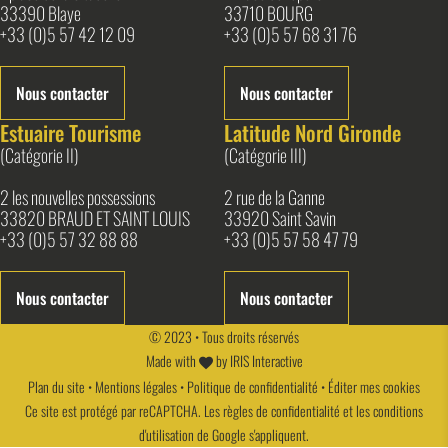
33390 Blaye
33710 BOURG
+33 (0)5 57 42 12 09
+33 (0)5 57 68 31 76
Nous contacter
Nous contacter
Estuaire Tourisme
Latitude Nord Gironde
(Catégorie II)
(Catégorie III)
2 les nouvelles possessions
2 rue de la Ganne
33820 BRAUD ET SAINT LOUIS
33920 Saint Savin
+33 (0)5 57 32 88 88
+33 (0)5 57 58 47 79
Nous contacter
Nous contacter
© 2023 • Tous droits réservés
Made with
by
IRIS Interactive
Plan du site
•
Mentions légales
•
Politique de confidentialité
•
Éditer mes cookies
Ce site est protégé par reCAPTCHA. Les
règles de confidentialité
et les
conditions
d'utilisation
de Google s'appliquent.