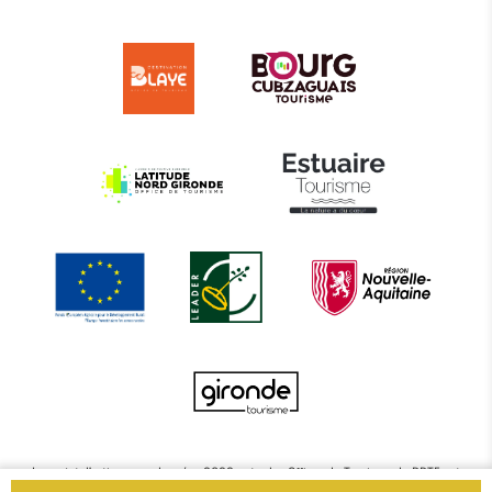
Le projet d’actions coordonnées 2022 entre les Offices de Tourisme de BBTE est