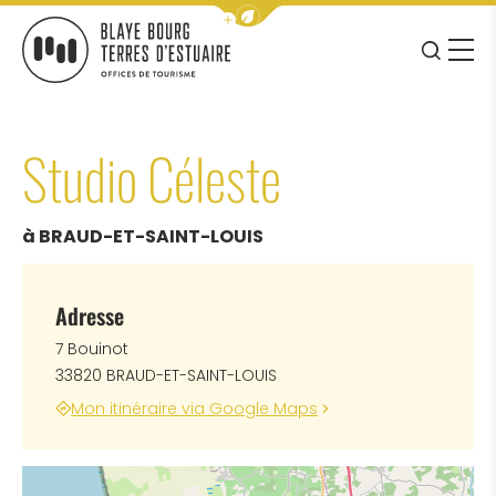
Afficher la barre de navigation 
JE RE
MENU
BLAYE BOURG TERRES D&#039;ESTUAIRE
Studio Céleste
à BRAUD-ET-SAINT-LOUIS
Adresse
7 Bouinot
33820 BRAUD-ET-SAINT-LOUIS
Mon itinéraire via Google Maps