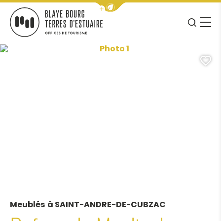
Afficher la barre de navigation 
JE RE
MENU
BLAYE BOURG TERRES D&#039;ESTUAIRE
Photo 1, ©Bourg Cubzaguais 
A
Meublés
à SAINT-ANDRE-DE-CUBZAC