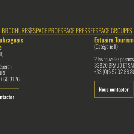
BROCHURES
ESPACE PRO
ESPACE PRESSE
ESPACE GROUPES
ubzaguais
Estuaire Tourism
e
(Catégorie II)
II)
2 les nouvelles possess
33820 BRAUD ET SAI
l'éperon
+33 (0)5 57 32 88 8
URG
7 68 31 76
Nous contacter
ntacter