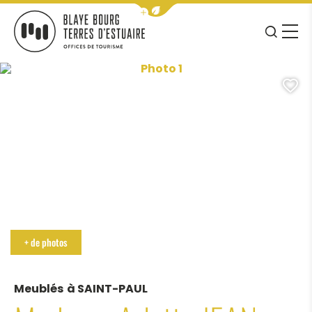
Afficher la barre de navigation 
JE RE
MENU
BLAYE BOURG TERRES D&#039;ESTUAIRE
Photo 1, © BLAYE TOURISME
A
+ de photos
Meublés
à SAINT-PAUL