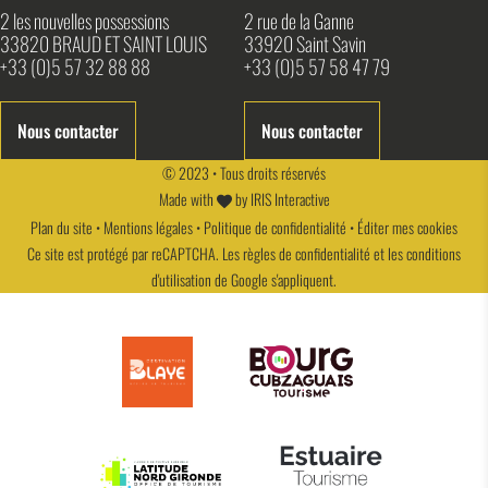
2 les nouvelles possessions
2 rue de la Ganne
33820 BRAUD ET SAINT LOUIS
33920 Saint Savin
+33 (0)5 57 32 88 88
+33 (0)5 57 58 47 79
Nous contacter
Nous contacter
© 2023 • Tous droits réservés
Made with
by
IRIS Interactive
Plan du site
•
Mentions légales
•
Politique de confidentialité
•
Éditer mes cookies
Ce site est protégé par reCAPTCHA. Les
règles de confidentialité
et les
conditions
d'utilisation
de Google s'appliquent.