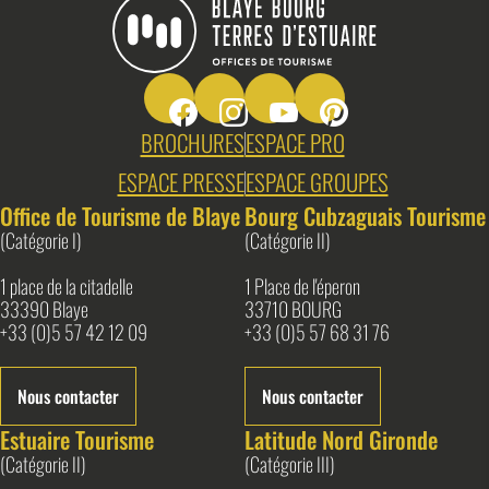
Suivez-nous sur Facebook
Suivez-nous sur Instagram
Suivez-nous sur Youtube
Suivez-nous sur Pin
Blaye Bourg Terres d&#039;Estuaire
BROCHURES
ESPACE PRO
ESPACE PRESSE
ESPACE GROUPES
Office de Tourisme de Blaye
Bourg Cubzaguais Tourisme
(Catégorie I)
(Catégorie II)
1 place de la citadelle
1 Place de l'éperon
33390 Blaye
33710 BOURG
+33 (0)5 57 42 12 09
+33 (0)5 57 68 31 76
Nous contacter
Nous contacter
Estuaire Tourisme
Latitude Nord Gironde
(Catégorie II)
(Catégorie III)