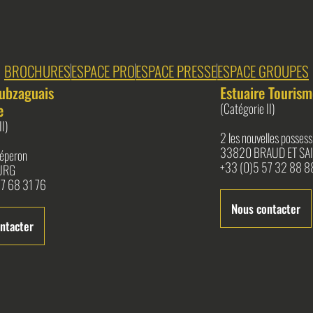
BROCHURES
ESPACE PRO
ESPACE PRESSE
ESPACE GROUPES
ubzaguais
Estuaire Tourism
e
(Catégorie II)
II)
2 les nouvelles possess
33820 BRAUD ET SAI
l'éperon
+33 (0)5 57 32 88 8
URG
7 68 31 76
Nous contacter
ntacter