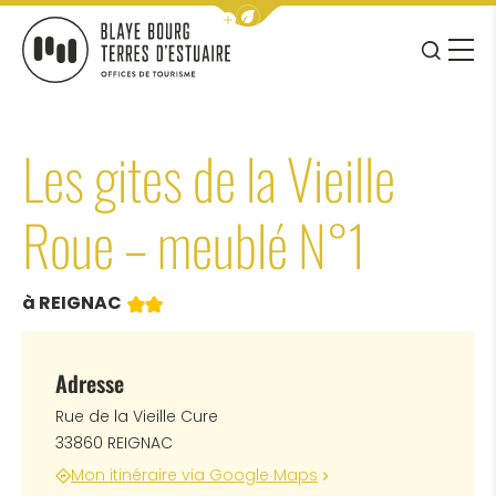
Afficher la barre de navigation 
JE RE
MENU
BLAYE BOURG TERRES D&#039;ESTUAIRE
Les gites de la Vieille
Roue – meublé N°1
2 étoiles
à REIGNAC
Adresse
Rue de la Vieille Cure
33860 REIGNAC
Mon itinéraire via Google Maps