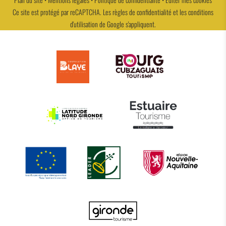
Ce site est protégé par reCAPTCHA. Les
règles de confidentialité
et les
conditions
d'utilisation
de Google s'appliquent.