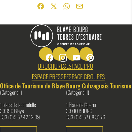
Partager sur Facebook (nouvelle fenêtr
Partager sur X / Twitter (nouvelle f
Partager sur WhatsApp
Partager par mail
Suivez-nous sur Facebook
Suivez-nous sur Instagram
Suivez-nous sur Youtube
Suivez-nous sur Pin
Blaye Bourg Terres d&#039;Estuaire
BROCHURES
ESPACE PRO
ESPACE PRESSE
ESPACE GROUPES
Office de Tourisme de Blaye
Bourg Cubzaguais Tourisme
(Catégorie I)
(Catégorie II)
1 place de la citadelle
1 Place de l'éperon
33390 Blaye
33710 BOURG
+33 (0)5 57 42 12 09
+33 (0)5 57 68 31 76