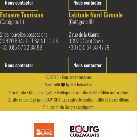
Nous contacter
Nous contacter
Estuaire Tourisme
Latitude Nord Gironde
(Catégorie II)
(Catégorie III)
2 les nouvelles possessions
2 rue de la Ganne
33820 BRAUD ET SAINT LOUIS
33920 Saint Savin
+33 (0)5 57 32 88 88
+33 (0)5 57 58 47 79
Nous contacter
Nous contacter
© 2023 • Tous droits réservés
Made with
by
IRIS Interactive
Plan du site
•
Mentions légales
•
Politique de confidentialité
•
Éditer mes cookies
Ce site est protégé par reCAPTCHA. Les
règles de confidentialité
et les
conditions
d'utilisation
de Google s'appliquent.