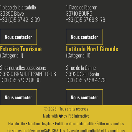
1 place de la citadelle
1 Place de l'éperon
33390 Blaye
33710 BOURG
+33 (0)5 57 42 12 09
+33 (0)5 57 68 31 76
Nous contacter
Nous contacter
Estuaire Tourisme
Latitude Nord Gironde
(Catégorie II)
(Catégorie III)
2 les nouvelles possessions
2 rue de la Ganne
33820 BRAUD ET SAINT LOUIS
33920 Saint Savin
+33 (0)5 57 32 88 88
+33 (0)5 57 58 47 79
Nous contacter
Nous contacter
© 2023 • Tous droits réservés
Made with
by
IRIS Interactive
Plan du site
•
Mentions légales
•
Politique de confidentialité
•
Éditer mes cookies
Ce site est protégé par reCAPTCHA. Les
règles de confidentialité
et les
conditions