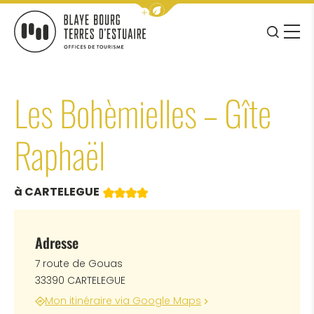
Afficher la barre de navigation 
JE RE
MENU
BLAYE BOURG TERRES D&#039;ESTUAIRE
Les Bohèmielles – Gîte
Raphaël
4 étoiles
à CARTELEGUE
Adresse
7 route de Gouas
33390 CARTELEGUE
Mon itinéraire via Google Maps