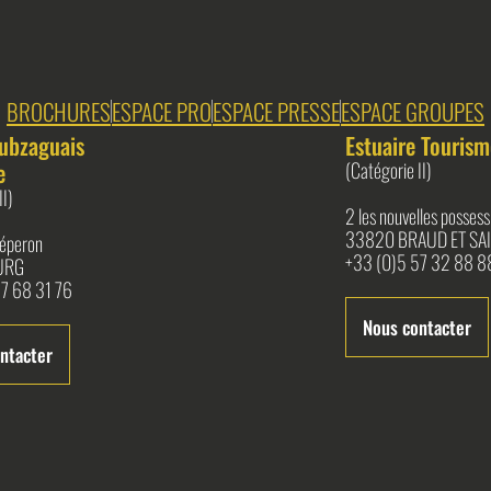
BROCHURES
ESPACE PRO
ESPACE PRESSE
ESPACE GROUPES
ubzaguais
Estuaire Tourism
e
(Catégorie II)
II)
2 les nouvelles possess
33820 BRAUD ET SAI
l'éperon
+33 (0)5 57 32 88 8
URG
7 68 31 76
Nous contacter
ntacter