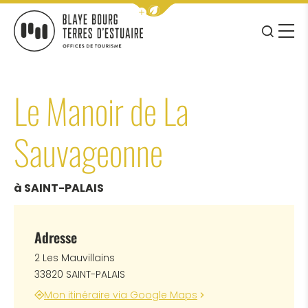
Afficher la barre de navigation 
JE RE
MENU
BLAYE BOURG TERRES D&#039;ESTUAIRE
Le Manoir de La
Sauvageonne
à SAINT-PALAIS
Adresse
2 Les Mauvillains
33820 SAINT-PALAIS
Mon itinéraire via Google Maps