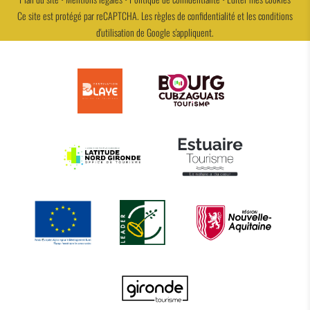
Ce site est protégé par reCAPTCHA. Les
règles de confidentialité
et les
conditions
d'utilisation
de Google s'appliquent.