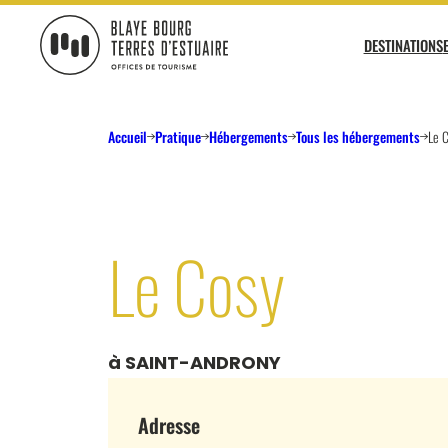
DESTINATIONS
BLAYE BOURG TERRES D&#039;ESTUAIRE
Agenda
Pratique
Accueil
Pratique
Hébergements
Tous les hébergements
Le 
AGENDA DES VISITES PATRIMOINE
COMMENT VENIR ? COMMENT SE DÉPLACER
L’Est
AGENDA DES CROISIÈRES
?
AGENDA DES SORTIES NATURE
BROCHURES
Le Cosy
AGENDA DU VIGNOBLE
NOS OFFICES DE TOURISME
MÉTÉO
Voir tout
Incontournables
Patrimoine
Les tops
L
à SAINT-ANDRONY
Adresse