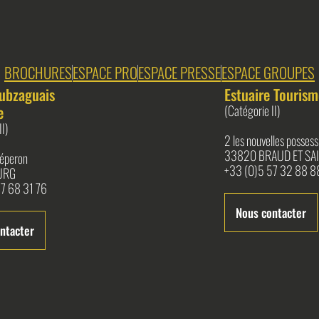
BROCHURES
ESPACE PRO
ESPACE PRESSE
ESPACE GROUPES
ubzaguais
Estuaire Tourism
e
(Catégorie II)
II)
2 les nouvelles possess
33820 BRAUD ET SAI
l'éperon
+33 (0)5 57 32 88 8
URG
7 68 31 76
Nous contacter
ntacter