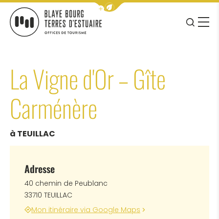
Afficher la barre de navigation 
JE RE
MENU
BLAYE BOURG TERRES D&#039;ESTUAIRE
La Vigne d'Or – Gîte
Carménère
à TEUILLAC
Adresse
40 chemin de Peublanc
33710 TEUILLAC
Mon itinéraire via Google Maps