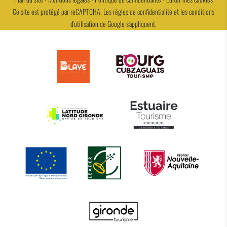
Ce site est protégé par reCAPTCHA. Les
règles de confidentialité
et les
conditions
d'utilisation
de Google s'appliquent.