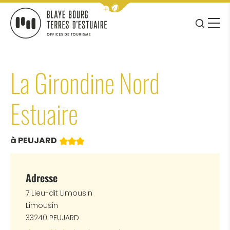
Afficher la barre de navigation 
JE RE
MENU
BLAYE BOURG TERRES D&#039;ESTUAIRE
La Girondine Nord
Estuaire
3 étoiles
à PEUJARD
Adresse
7 Lieu-dit Limousin
Limousin
33240 PEUJARD