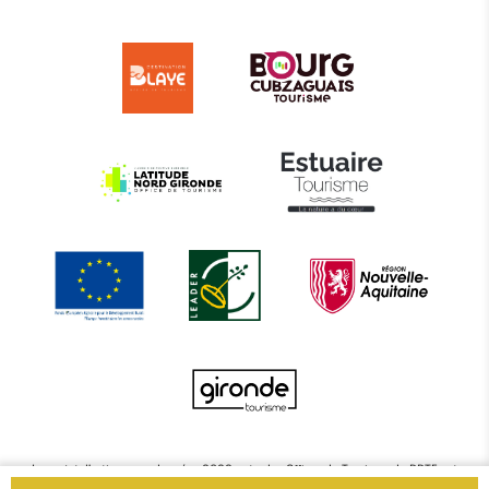
Le projet d’actions coordonnées 2022 entre les Offices de Tourisme de BBTE est