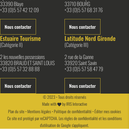
33390 Blaye
33710 BOURG
+33 (0)5 57 42 12 09
+33 (0)5 57 68 31 76
Nous contacter
Nous contacter
Estuaire Tourisme
Latitude Nord Gironde
(Catégorie II)
(Catégorie III)
2 les nouvelles possessions
2 rue de la Ganne
33820 BRAUD ET SAINT LOUIS
33920 Saint Savin
+33 (0)5 57 32 88 88
+33 (0)5 57 58 47 79
Nous contacter
Nous contacter
© 2023 • Tous droits réservés
Made with
by
IRIS Interactive
Plan du site
•
Mentions légales
•
Politique de confidentialité
•
Éditer mes cookies
Ce site est protégé par reCAPTCHA. Les
règles de confidentialité
et les
conditions
d'utilisation
de Google s'appliquent.