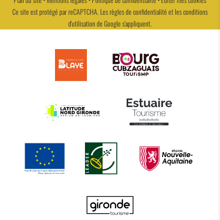
Ce site est protégé par reCAPTCHA. Les
règles de confidentialité
et les
conditions
d'utilisation
de Google s'appliquent.