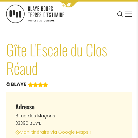
Afficher la barre de navigation 
JE RE
MENU
BLAYE BOURG TERRES D&#039;ESTUAIRE
Gîte L'Escale du Clos
Réaud
4 étoiles
à BLAYE
Adresse
8 rue des Maçons
33390 BLAYE
Mon itinéraire via Google Maps