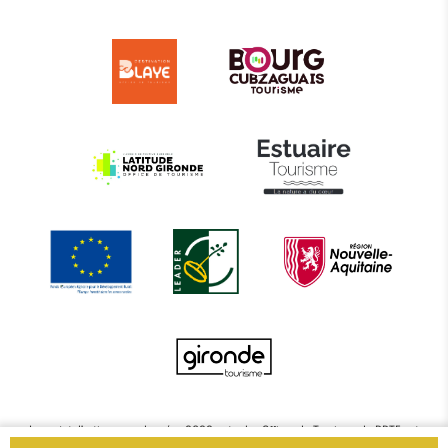
Le projet d’actions coordonnées 2022 entre les Offices de Tourisme de BBTE est