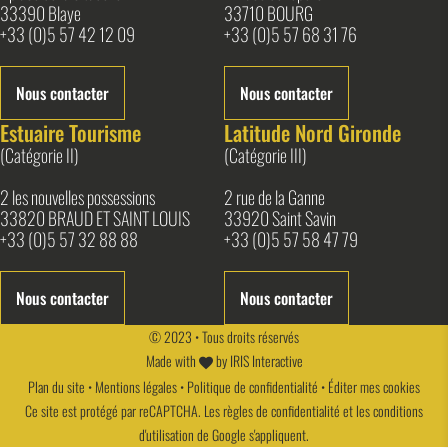
33390 Blaye
33710 BOURG
+33 (0)5 57 42 12 09
+33 (0)5 57 68 31 76
Nous contacter
Nous contacter
Estuaire Tourisme
Latitude Nord Gironde
(Catégorie II)
(Catégorie III)
2 les nouvelles possessions
2 rue de la Ganne
33820 BRAUD ET SAINT LOUIS
33920 Saint Savin
+33 (0)5 57 32 88 88
+33 (0)5 57 58 47 79
Nous contacter
Nous contacter
© 2023 • Tous droits réservés
Made with
by
IRIS Interactive
Plan du site
•
Mentions légales
•
Politique de confidentialité
•
Éditer mes cookies
Ce site est protégé par reCAPTCHA. Les
règles de confidentialité
et les
conditions
d'utilisation
de Google s'appliquent.