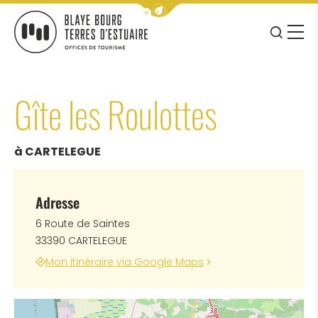
Afficher la barre de navigation 
JE RE
MENU
BLAYE BOURG TERRES D&#039;ESTUAIRE
Gîte les Roulottes
à CARTELEGUE
Adresse
6 Route de Saintes
33390 CARTELEGUE
Mon itinéraire via Google Maps