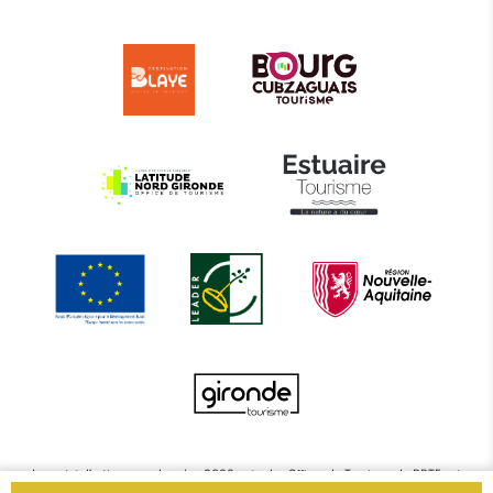
Le projet d’actions coordonnées 2022 entre les Offices de Tourisme de BBTE est