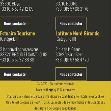
33390 Blaye
33710 BOURG
+33 (0)5 57 42 12 09
+33 (0)5 57 68 31 76
Nous contacter
Nous contacter
Estuaire Tourisme
Latitude Nord Gironde
(Catégorie II)
(Catégorie III)
2 les nouvelles possessions
2 rue de la Ganne
33820 BRAUD ET SAINT LOUIS
33920 Saint Savin
+33 (0)5 57 32 88 88
+33 (0)5 57 58 47 79
Nous contacter
Nous contacter
© 2023 • Tous droits réservés
Made with
by
IRIS Interactive
Plan du site
•
Mentions légales
•
Politique de confidentialité
•
Éditer mes cookies
Ce site est protégé par reCAPTCHA. Les
règles de confidentialité
et les
conditions
d'utilisation
de Google s'appliquent.