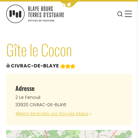
Afficher la barre de navigation 
JE RE
MENU
BLAYE BOURG TERRES D&#039;ESTUAIRE
Gîte le Cocon
3 étoiles
à CIVRAC-DE-BLAYE
Adresse
2 Le Fenouil
33920 CIVRAC-DE-BLAYE
Mon itinéraire via Google Maps