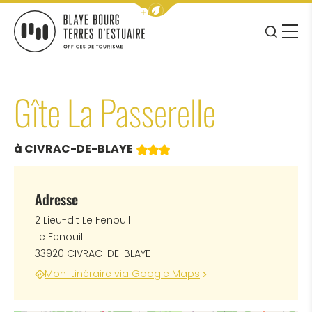
Afficher la barre de navigation 
JE RE
MENU
BLAYE BOURG TERRES D&#039;ESTUAIRE
Gîte La Passerelle
3 étoiles
à CIVRAC-DE-BLAYE
Adresse
2 Lieu-dit Le Fenouil
Le Fenouil
33920 CIVRAC-DE-BLAYE
Mon itinéraire via Google Maps