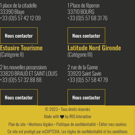
1 place de la citadelle
1 Place de l'éperon
33390 Blaye
33710 BOURG
+33 (0)5 57 42 12 09
+33 (0)5 57 68 31 76
Nous contacter
Nous contacter
Estuaire Tourisme
Latitude Nord Gironde
(Catégorie II)
(Catégorie III)
2 les nouvelles possessions
2 rue de la Ganne
33820 BRAUD ET SAINT LOUIS
33920 Saint Savin
+33 (0)5 57 32 88 88
+33 (0)5 57 58 47 79
Nous contacter
Nous contacter
© 2023 • Tous droits réservés
Made with
by
IRIS Interactive
Plan du site
•
Mentions légales
•
Politique de confidentialité
•
Éditer mes cookies
Ce site est protégé par reCAPTCHA. Les
règles de confidentialité
et les
conditions