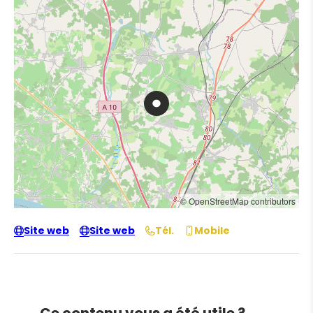
© OpenStreetMap contributors
Site web
Site web
Tél.
Mobile
Ce contenu vous a été utile ?