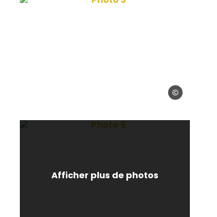
dame Terral
© Madame Terra
erral
Photo 5, © Madame Terral
Afficher plus de photos