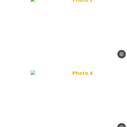
© Ma
Photo 4, © Madame T