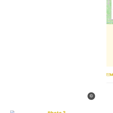
M
© Madame Terra
erral
Photo 3, © Madame Terral