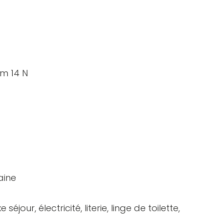
um 14 N
aine
éjour, électricité, literie, linge de toilette,